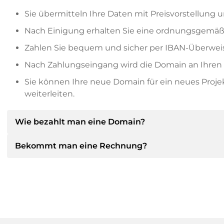
Sie übermitteln Ihre Daten mit Preisvorstellung u
Nach Einigung erhalten Sie eine ordnungsgemäß
Zahlen Sie bequem und sicher per IBAN-Überweis
Nach Zahlungseingang wird die Domain an Ihren P
Sie können Ihre neue Domain für ein neues Proj
weiterleiten.
Wie bezahlt man eine Domain?
Bekommt man eine Rechnung?
Nach einer Einigung wird der Inhaber Ihnen die Deta
dann die SEPA Bankdetails mitteilen und auf Wun
anbieten.
Ja, der Verkäufer wird Ihnen eine ordnungsgemäße
bekommen Sie auf Wunsch auch einen zusätzlichen 
Bitte geben Sie bei der Überweisung immer den