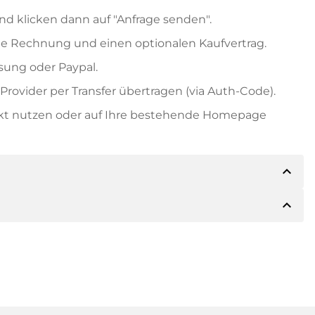
nd klicken dann auf "Anfrage senden".
e Rechnung und einen optionalen Kaufvertrag.
ung oder Paypal.
rovider per Transfer übertragen (via Auth-Code).
ekt nutzen oder auf Ihre bestehende Homepage
expand_less
expand_less
ils der Zahlung mitteilen. Der Inhaber wird Ihnen
sch auch Paypal oder weitere Zahlungsmethoden
 Rechnung senden. Bei größeren Kaufpreisen
Kaufvertrag.
 Domainnamen und die Rechnungsnummer an.