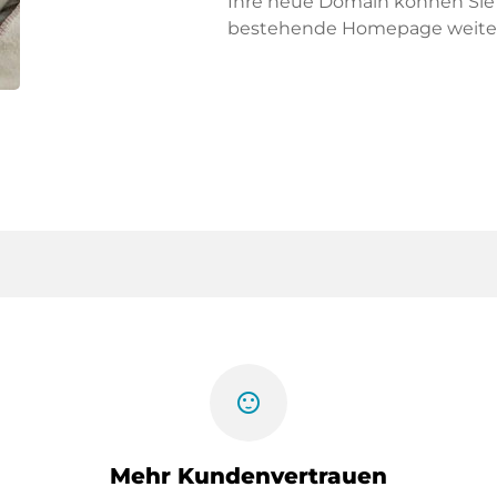
Ihre neue Domain können Sie f
bestehende Homepage weiter
sentiment_satisfied
Mehr Kundenvertrauen