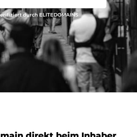
erifiziert durch ELITEDOMAINS
omain direkt beim Inhaber