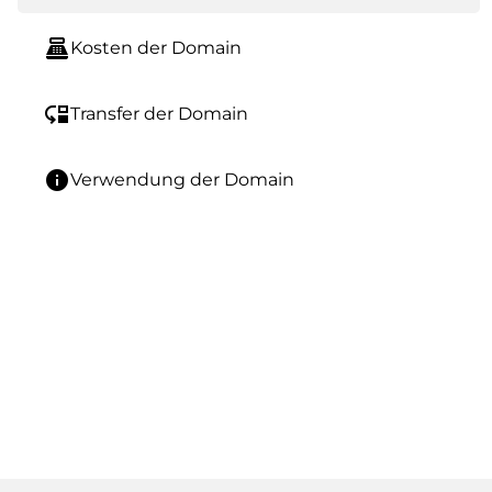
point_of_sale
Kosten der Domain
move_down
Transfer der Domain
info
Verwendung der Domain